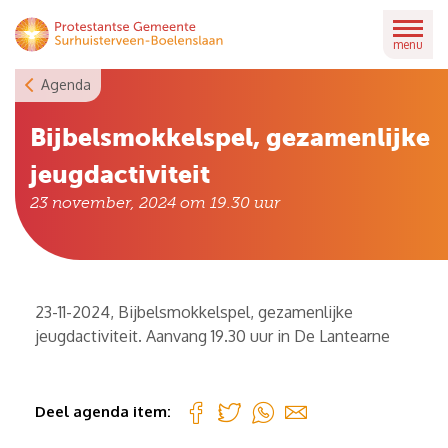
Skip
to
menu
content
Agenda
Bijbelsmokkelspel, gezamenlijke
jeugdactiviteit
23 november, 2024 om 19.30
uur
23-11-2024, Bijbelsmokkelspel, gezamenlijke
jeugdactiviteit. Aanvang 19.30 uur in De Lantearne
Deel agenda item: