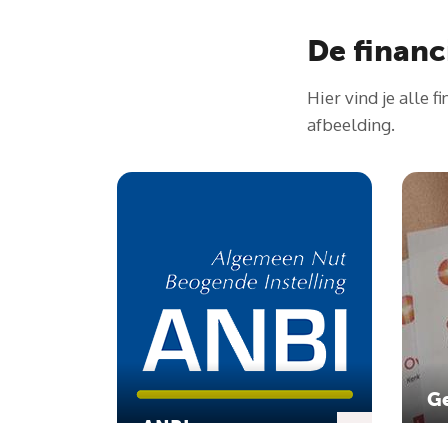
De finan
Hier vind je alle 
afbeelding.
G
ANBI
pe