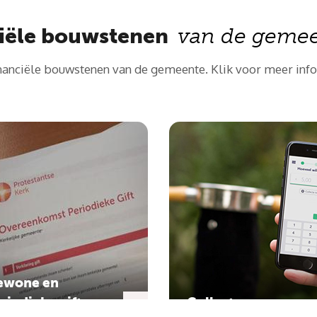
ciële bouwstenen
van de geme
financiële bouwstenen van de gemeente. Klik voor meer inf
ewone en
riodieke giften
Collecten