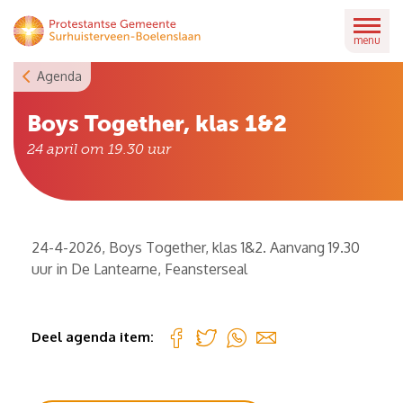
Skip
to
menu
content
Agenda
Boys Together, klas 1&2
24 april om 19.30
uur
24-4-2026, Boys Together, klas 1&2. Aanvang 19.30
uur in De Lantearne, Feansterseal
Deel agenda item: