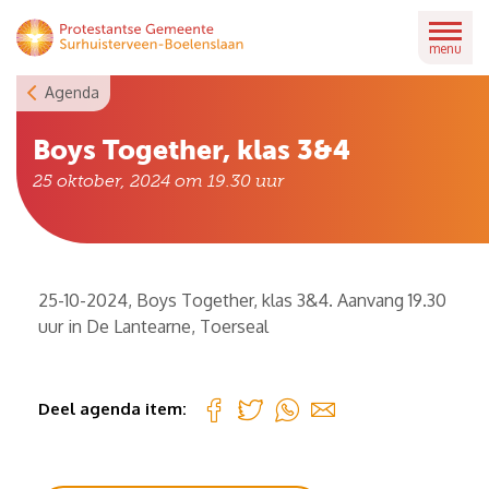
Skip
to
menu
content
Agenda
Boys Together, klas 3&4
25 oktober, 2024 om 19.30
uur
25-10-2024, Boys Together, klas 3&4. Aanvang 19.30
uur in De Lantearne, Toerseal
Deel agenda item: