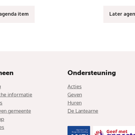
 agenda item
Later age
meen
Ondersteuning
u
Acties
che informatie
Geven
s
Huren
jven gemeente
De Lantearne
op
es