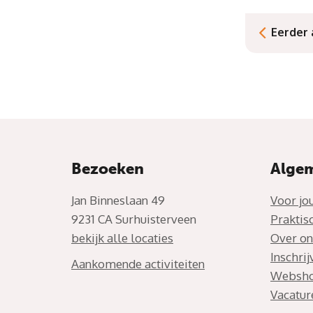
Eerder
Bezoeken
Alge
Jan Binneslaan 49
Voor jo
9231 CA Surhuisterveen
Praktis
bekijk alle locaties
Over on
Inschri
Aankomende activiteiten
Websh
Vacatur