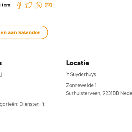
 item:
en aan kalender
s
Locatie
li
’t Suyderhuys
Zonneweide 1
Surhuisterveen
,
9231BB
Nede
gorieën:
Diensten
,
't