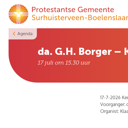
Skip
to
content
Agenda
da. G.H. Borger – 
17 juli om 15.30
uur
17-7-2026 Ker
Voorganger: d
Organist: Kla