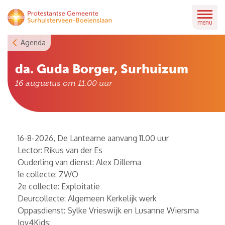
Skip
to
menu
content
Agenda
da. Guda Borger, Surhuizum
16 augustus om 11.00
uur
16-8-2026, De Lantearne aanvang 11.00 uur
Lector: Rikus van der Es
Ouderling van dienst: Alex Dillema
1e collecte: ZWO
2e collecte: Exploitatie
Deurcollecte: Algemeen Kerkelijk werk
Oppasdienst: Sylke Vrieswijk en Lusanne Wiersma
Joy4Kids: