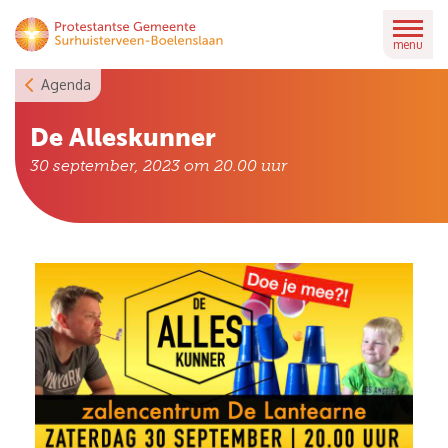
Skip
to
menu
content
Agenda
De Alleskunner
30 september, 2023 om 20.00
uur