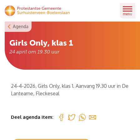
Skip
to
menu
content
Agenda
Girls Only, klas 1
24 april om 19.30
uur
24-4-2026, Girls Only, klas 1. Aanvang 19.30 uur in De
Lantearne, Fleckeseal
Deel agenda item: