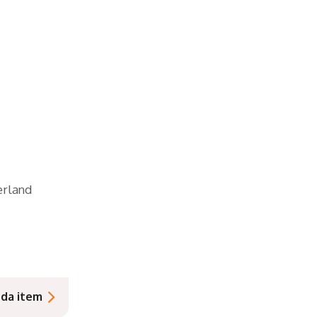
rland
nda item