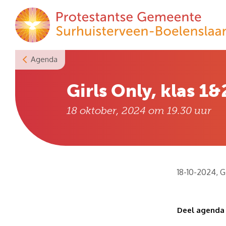
Skip
to
content
Agenda
Girls Only, klas 1&
18 oktober, 2024 om 19.30
uur
18-10-2024, G
Deel agenda