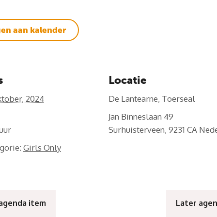
en aan kalender
s
Locatie
ktober, 2024
De Lantearne, Toerseal
Jan Binneslaan 49
Surhuisterveen
,
9231 CA
Nede
gorie:
Girls Only
 agenda item
Later age