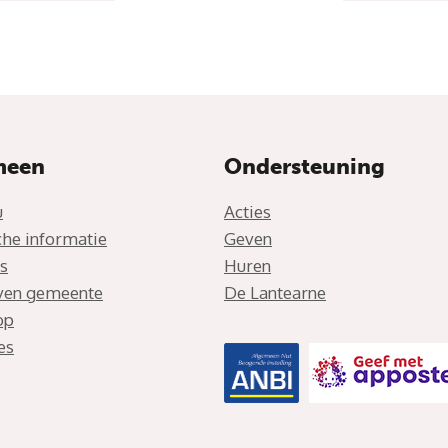
meen
Ondersteuning
u
Acties
che informatie
Geven
s
Huren
jven gemeente
De Lantearne
op
es