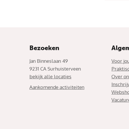
Bezoeken
Alge
Jan Binneslaan 49
Voor jo
9231 CA Surhuisterveen
Praktis
bekijk alle locaties
Over on
Inschri
Aankomende activiteiten
Websh
Vacatur