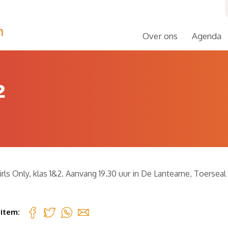
Over ons
Agenda
2
irls Only, klas 1&2. Aanvang 19.30 uur in De Lantearne, Toerseal
 item: