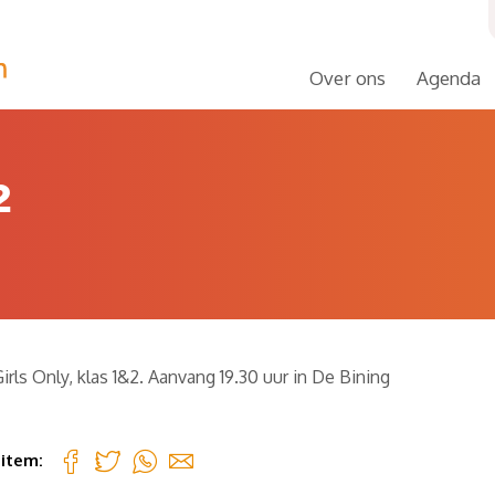
Over ons
Agenda
2
irls Only, klas 1&2. Aanvang 19.30 uur in De Bining
 item: