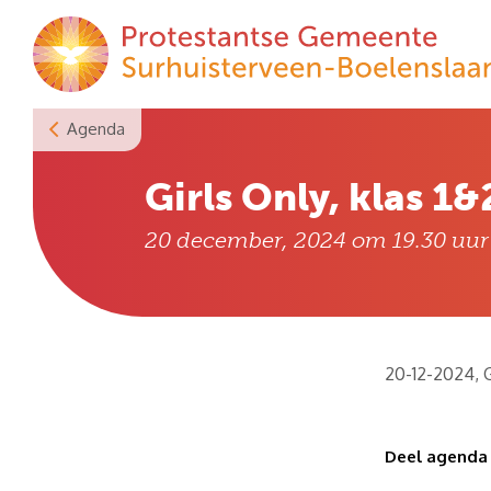
Skip
to
content
Agenda
Girls Only, klas 1&
20 december, 2024 om 19.30
uur
20-12-2024, G
Deel agenda