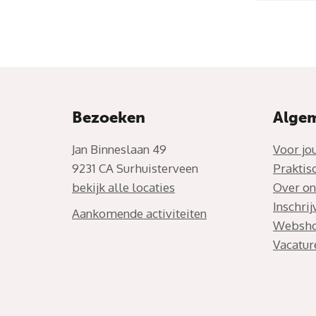
Bezoeken
Alge
Jan Binneslaan 49
Voor jo
9231 CA Surhuisterveen
Praktis
bekijk alle locaties
Over on
Inschri
Aankomende activiteiten
Websh
Vacatur