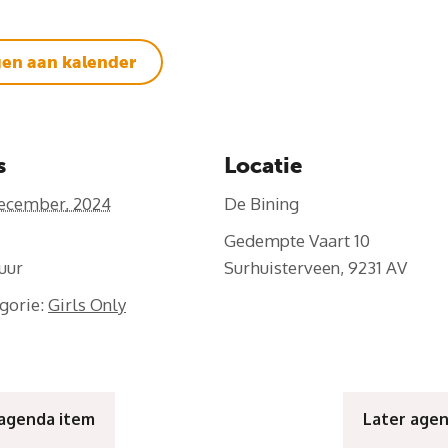
en aan kalender
s
Locatie
ecember, 2024
De Bining
Gedempte Vaart 10
Surhuisterveen
,
9231 AV
gorie:
Girls Only
 agenda item
Later age