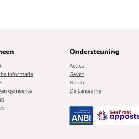
meen
Ondersteuning
u
Acties
che informatie
Geven
s
Huren
jven gemeente
De Lantearne
op
es