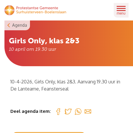
Skip
to
menu
content
Agenda
Girls Only, klas 2&3
10 april om 19.30
uur
10-4-2026, Girls Only, klas 2&3. Aanvang 19.30 uur in
De Lantearne, Feansterseal
Deel agenda item: