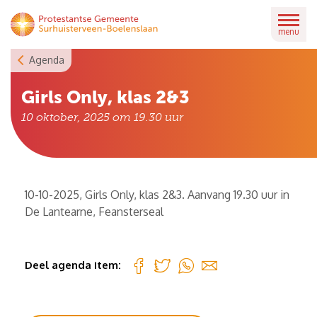
Skip
to
menu
content
Agenda
Girls Only, klas 2&3
10 oktober, 2025 om 19.30
uur
10-10-2025, Girls Only, klas 2&3. Aanvang 19.30 uur in
De Lantearne, Feansterseal
Deel agenda item: