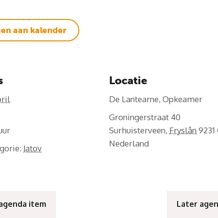
en aan kalender
s
Locatie
ril
De Lantearne, Opkeamer
Groningerstraat 40
Surhuisterveen
,
Fryslân
9231
Nederland
gorie:
Jatov
 agenda item
Later age