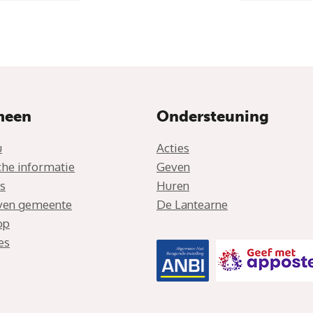
meen
Ondersteuning
u
Acties
che informatie
Geven
s
Huren
jven gemeente
De Lantearne
op
es