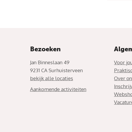
Bezoeken
Alge
Jan Binneslaan 49
Voor jo
9231 CA Surhuisterveen
Praktis
bekijk alle locaties
Over on
Inschri
Aankomende activiteiten
Websh
Vacatur