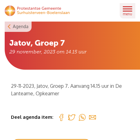
Skip
to
menu
content
Agenda
Jatov, Groep 7
29 november, 2023 om 14.15
uur
29-11-2023, Jatov, Groep 7. Aanvang 14.15 uur in De
Lantearne, Opkeamer
Deel agenda item: