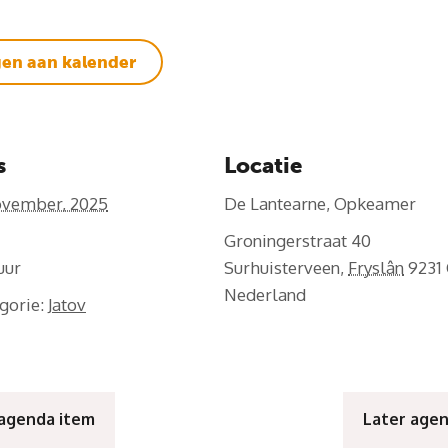
en aan kalender
s
Locatie
ovember, 2025
De Lantearne, Opkeamer
Groningerstraat 40
Surhuisterveen
,
Fryslân
9231
Nederland
gorie:
Jatov
 agenda item
Later age