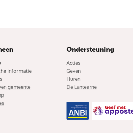
meen
Ondersteuning
u
Acties
che informatie
Geven
s
Huren
jven gemeente
De Lantearne
op
es