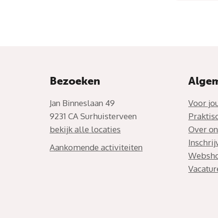
Bezoeken
Alge
Jan Binneslaan 49
Voor jo
9231 CA Surhuisterveen
Praktis
bekijk alle locaties
Over on
Inschri
Aankomende activiteiten
Websh
Vacatur