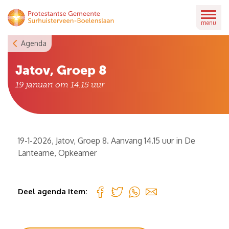
Skip
to
menu
content
Agenda
Jatov, Groep 8
19 januari om 14.15
uur
19-1-2026, Jatov, Groep 8. Aanvang 14.15 uur in De
Lantearne, Opkeamer
Deel agenda item: