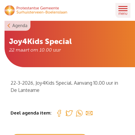
Skip
to
menu
content
Agenda
Joy4Kids Special
22 maart om 10.00
uur
22-3-2026, Joy4Kids Special. Aanvang 10.00 uur in
De Lantearne
Deel agenda item: