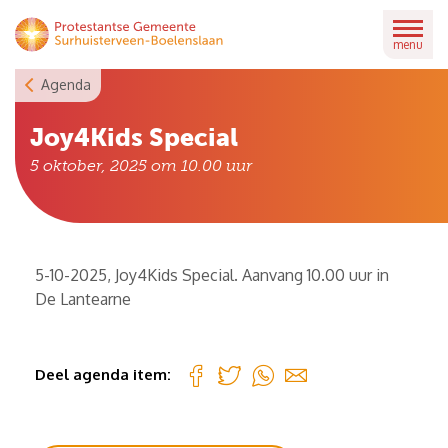
Skip
to
menu
content
Agenda
Joy4Kids Special
5 oktober, 2025 om 10.00
uur
5-10-2025, Joy4Kids Special. Aanvang 10.00 uur in
De Lantearne
Deel agenda item: