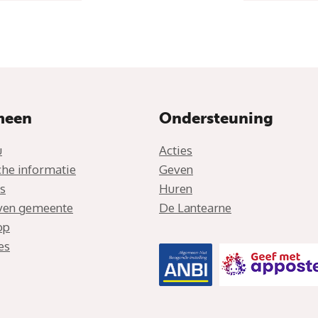
meen
Ondersteuning
u
Acties
che informatie
Geven
s
Huren
jven gemeente
De Lantearne
op
es