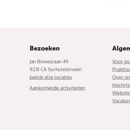
Bezoeken
Alge
Jan Binneslaan 49
Voor jo
9231 CA Surhuisterveen
Praktis
bekijk alle locaties
Over on
Inschri
Aankomende activiteiten
Websh
Vacatur