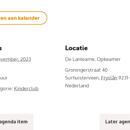
en aan kalender
s
Locatie
ovember, 2023
De Lantearne, Opkeamer
Groningerstraat 40
5
Surhuisterveen
,
Fryslân
9231
Nederland
gorie:
Kinderclub
 agenda item
Later age