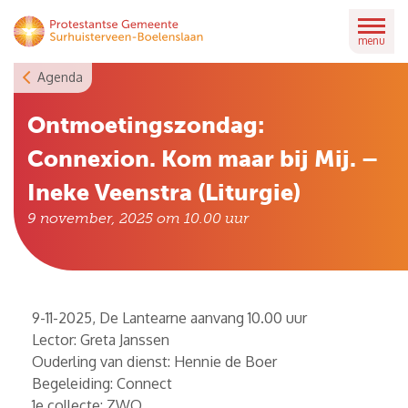
Skip
to
menu
content
Agenda
Ontmoetingszondag:
Connexion. Kom maar bij Mij. –
Ineke Veenstra (Liturgie)
9 november, 2025 om 10.00
uur
9-11-2025, De Lantearne aanvang 10.00 uur
Lector: Greta Janssen
Ouderling van dienst: Hennie de Boer
Begeleiding: Connect
1e collecte: ZWO