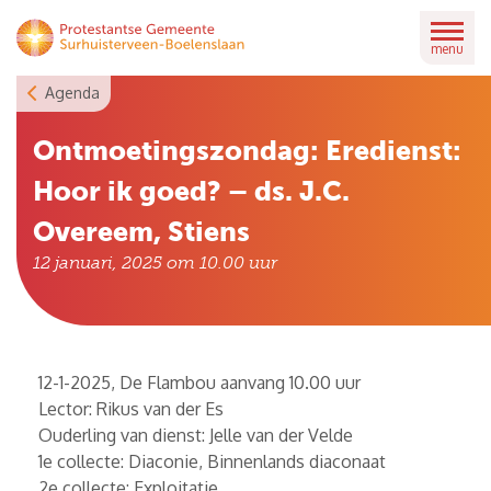
Skip
to
menu
content
Agenda
Ontmoetingszondag: Eredienst:
Hoor ik goed? – ds. J.C.
Overeem, Stiens
12 januari, 2025 om 10.00
uur
12-1-2025, De Flambou aanvang 10.00 uur
Lector: Rikus van der Es
Ouderling van dienst: Jelle van der Velde
1e collecte: Diaconie, Binnenlands diaconaat
2e collecte: Exploitatie