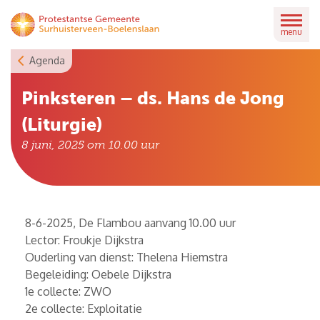
Skip
to
menu
content
Agenda
Pinksteren – ds. Hans de Jong
(Liturgie)
8 juni, 2025 om 10.00
uur
8-6-2025, De Flambou aanvang 10.00 uur
Lector: Froukje Dijkstra
Ouderling van dienst: Thelena Hiemstra
Begeleiding: Oebele Dijkstra
1e collecte: ZWO
2e collecte: Exploitatie