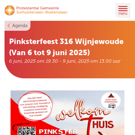
Skip
to
menu
content
Agenda
Pinksterfeest 316 Wijnjewoude
(Van 6 tot 9 juni 2025)
6 juni, 2025 om 19.30
-
9 juni, 2025 om 13.00
uur