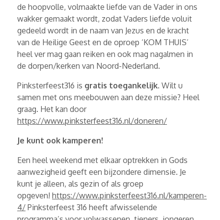
de hoopvolle, volmaakte liefde van de Vader in ons
wakker gemaakt wordt, zodat Vaders liefde voluit
gedeeld wordt in de naam van Jezus en de kracht
van de Heilige Geest en de oproep ‘KOM THUIS’
heel ver mag gaan reiken en ook mag nagalmen in
de dorpen/kerken van Noord-Nederland.
Pinksterfeest316 is
gratis toegankelijk
. Wilt u
samen met ons meebouwen aan deze missie? Heel
graag. Het kan door
https://www.pinksterfeest316.nl/doneren/
Je kunt ook kamperen!
Een heel weekend met elkaar optrekken in Gods
aanwezigheid geeft een bijzondere dimensie. Je
kunt je alleen, als gezin of als groep
opgeven!
https://www.pinksterfeest316.nl/kamperen-
4/
Pinksterfeest 316 heeft afwisselende
programma’s voor volwassenen, tieners, jongeren