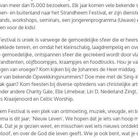
 van meer dan 15.000 bezoekers. Elk jaar komen vele bekende 
nen- en buitenland naar het Strandheem Festival, er zijn dienst
tands, workshops, seminars, een jongerenprogramma (Uwave) e
en voor de kids!
stival is uniek is vanwege de gemoedelijke sfeer die er heers
eklede terrein, en omdat het kleinschalig, laagdrempelig en over
e gemoedelijke, ontspannen sfeer die gecreëerd wordt door vl
trandtenten, olijfboompjes, kraampjes en foodtrucks. Hou je 
gen van vroeger? Kom kijken bij de Johannes de Heer middag.
er van bekende Opwekkingsnummers? Doe mee met de Sing-in.
 dak gaan? Kom feesten bij diverse optredens van christelijke art
der andere Charity Gale, Elle Limebear, Lin D, Nederland Zingt,
s Kraaijenoord en Celtic Worship.
m Festival is een plek van ontmoeting, muziek, vreugde, en b
ma is dit jaar; ‘Nieuw Leven’. We hopen dat je iets van hoop 
al. Dat je je gezien weet, en misschien wel iets nieuws ontdekt
eloof, en over de God die leven geeft. Wie je ook bent, wat je