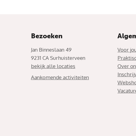
Bezoeken
Alge
Jan Binneslaan 49
Voor jo
9231 CA Surhuisterveen
Praktis
bekijk alle locaties
Over on
Inschri
Aankomende activiteiten
Websh
Vacatur