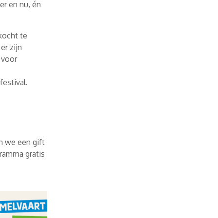
er en nu, én
ekocht te
r zijn
 voor
estival.
n we een gift
gramma gratis