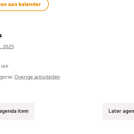
en aan kalender
s
i, 2025
0
gorie:
Overige activiteiten
 agenda item
Later age