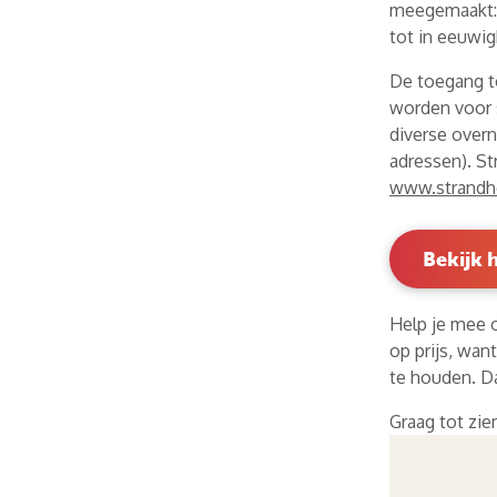
meegemaakt: e
tot in eeuwig
De toegang to
worden voor 
diverse over
adressen). St
www.strandhe
Bekijk
Help je mee 
op prijs, wan
te houden. D
Graag tot zi