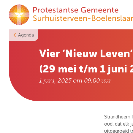
Skip
to
content
Agenda
Vier ‘Nieuw Leven’
(29 mei t/m 1 juni
1 juni, 2025 om 09.00
uur
Strandheem Fe
oud, dat elk 
uitgegroeid t