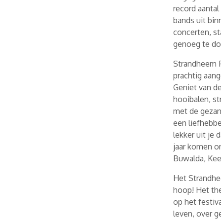
record aantal
bands uit bin
concerten, s
genoeg te do
Strandheem Fe
prachtig aang
Geniet van d
hooibalen, s
met de gezan
een liefhebb
lekker uit je
jaar komen on
Buwalda, Kee
Het Strandhee
hoop! Het the
op het festiv
leven, over g