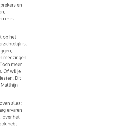
sprekers en
en,
n er is
t op het
zichtelijk is.
aggen,
van meezingen
 Toch meer
 Of wil je
iesten. Dit
 Matthijn
oven alles;
mag ervaren
, over het
 ook hebt