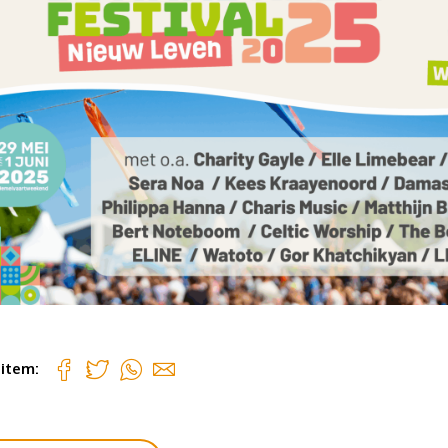
 item: