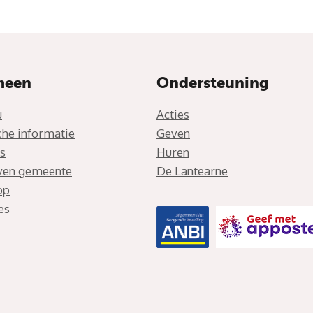
meen
Ondersteuning
u
Acties
che informatie
Geven
s
Huren
jven gemeente
De Lantearne
op
es