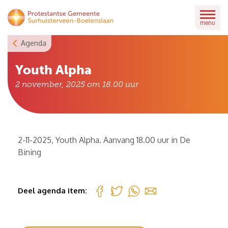
Skip
to
menu
content
Agenda
Youth Alpha
2 november, 2025 om 18.00
uur
2-11-2025, Youth Alpha. Aanvang 18.00 uur in De
Bining
Deel agenda item: