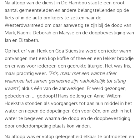
Na afloop van de dienst in De Flambou stapte een groot
aantal gemeenteleden en andere belangstellenden op de
fiets of in de auto om koers te zetten naar de
Westerdwarsreed om daar aanwezig te zijn bij de doop van
Mark, Naomi, Deborah en Maryse en de doopbevestiging van
Jan en Elizabeth.
Op het erf van Henk en Gea Stienstra werd een ieder warm
ontvangen met een kop koffie of thee en een lekker broodje
en er was voor iedereen een gedrukte liturgie. Het was fris,
maar prachtig weer.
“Fris, maar met een warme sfeer
waarmee het samen gemeente zijn nadrukkelijk tot uiting
kwam”
, aldus één van de aanwezigen. Er werd gezongen,
gebeden en … gedoopt! Hans de Jong en Anne-Willem
Hoekstra stonden als voorgangers tot aan hun middel in het
water en riepen de dopelingen één voor één, om zich in het
water te begeven waarna de doop en de doopbevestiging
door onderdompeling plaats kon vinden.
Na afloop was er volop gelegenheid elkaar te ontmoeten en