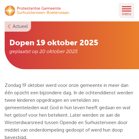
Skip
to
menu
content
Actueel
Dopen 19 oktober 2025
geplaatst op
20 oktober 2025
Zondag 19 oktober werd voor onze gemeente in meer dan
één opzicht een bijzondere dag. In de ochtenddienst werden
twee kinderen opgedragen en vertelden zes
gemeenteleden wat God in hun leven heeft gedaan en wat
het geloof voor hen betekent. Later werden ze aan de
Westerdwarsreed tussen Opende en Surhuisterveen door
middel van onderdompeling gedoopt of werd hun doop
bevestigd.