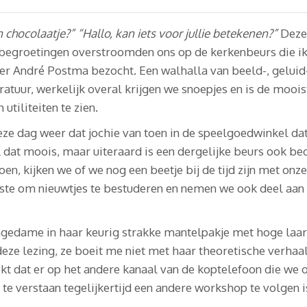
 chocolaatje?” “Hallo, kan iets voor jullie betekenen?”
Deze 
 begroetingen overstroomden ons op de kerkenbeurs die i
r André Postma bezocht. Een walhalla van beeld-, geluid
tuur, werkelijk overal krijgen we snoepjes en is de moois
tiliteiten te zien.
eze dag weer dat jochie van toen in de speelgoedwinkel da
l dat moois, maar uiteraard is een dergelijke beurs ook b
oen, kijken we of we nog een beetje bij de tijd zijn met onz
este om nieuwtjes te bestuderen en nemen we ook deel aa
gedame in haar keurig strakke mantelpakje met hoge laar
eze lezing, ze boeit me niet met haar theoretische verhaal
ekt dat er op het andere kanaal van de koptelefoon die we
e verstaan tegelijkertijd een andere workshop te volgen i