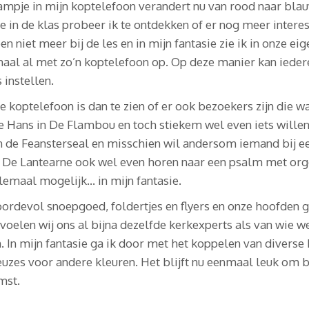
ampje in mijn koptelefoon verandert nu van rood naar blau
 in de klas probeer ik te ontdekken of er nog meer interes
ben niet meer bij de les en in mijn fantasie zie ik in onze 
aal al met zo’n koptelefoon op. Op deze manier kan iedere
 instellen.
e koptelefoon is dan te zien of er ook bezoekers zijn die 
 Hans in De Flambou en toch stiekem wel even iets willen
n de Feansterseal en misschien wil andersom iemand bij 
 De Lantearne ook wel even horen naar een psalm met orge
lemaal mogelijk… in mijn fantasie.
oordevol snoepgoed, foldertjes en flyers en onze hoofden 
 voelen wij ons al bijna dezelfde kerkexperts als van wie w
In mijn fantasie ga ik door met het koppelen van diverse 
uzes voor andere kleuren. Het blijft nu eenmaal leuk om b
mst.