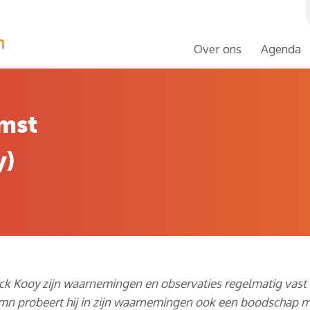
Over ons
Agenda
mst
y)
Dick Kooy zijn waarnemingen en observaties regelmatig vast
lumn probeert hij in zijn waarnemingen ook een boodschap m