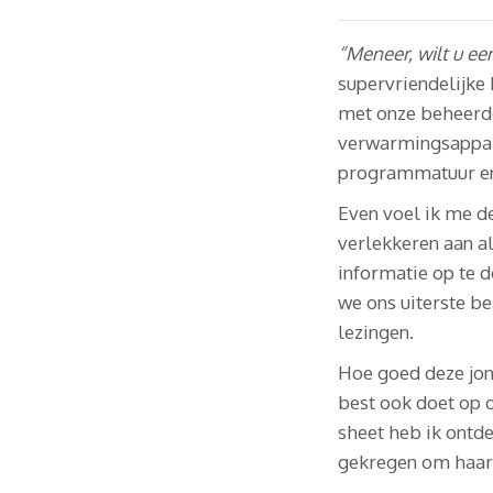
“Meneer, wilt u een
supervriendelijke
met onze beheerde
verwarmingsappara
programmatuur en u
Even voel ik me d
verlekkeren aan a
informatie op te d
we ons uiterste b
lezingen.
Hoe goed deze jon
best ook doet op d
sheet heb ik ontd
gekregen om haar t