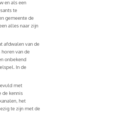
w en als een
sants te
eigen gemeente de
en alles naar zijn
wat afdwalen van de
 horen van de
een onbekend
lspel. In de
gevuld met
e de kennis
kanalen, het
ezig te zijn met de