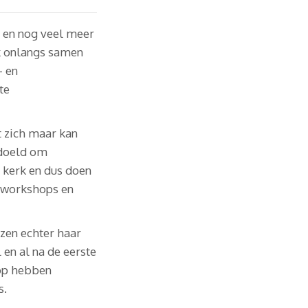
en nog veel meer
k onlangs samen
- en
te
t zich maar kan
edoeld om
e kerk en dus doen
n workshops en
zen echter haar
 en al na de eerste
 op hebben
s.