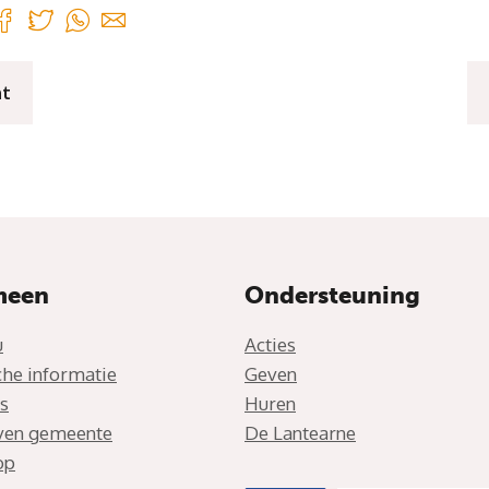
ht
meen
Ondersteuning
u
Acties
che informatie
Geven
s
Huren
jven gemeente
De Lantearne
op