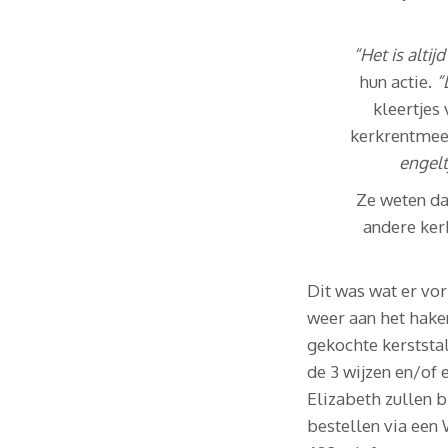
“Het is alti
hun actie.
“
kleertjes
kerkrentmee
engelt
Ze weten da
andere ker
Dit was wat er vor
weer aan het haken
gekochte kerststa
de 3 wijzen en/of
Elizabeth zullen b
bestellen via een