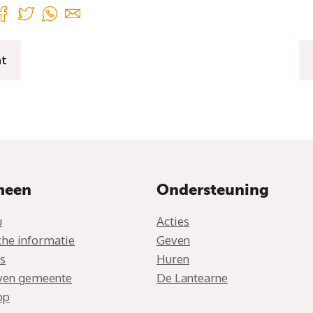
ht
meen
Ondersteuning
u
Acties
che informatie
Geven
s
Huren
jven gemeente
De Lantearne
op