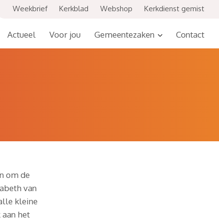
Weekbrief
Kerkblad
Webshop
Kerkdienst gemist
Actueel
Voor jou
Gemeentezaken
Contact
en om de
zabeth van
lle kleine
 aan het