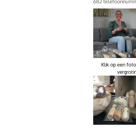
682 telefoonnumm
Klik op een fot
vergroti