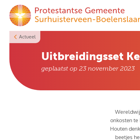
Skip
to
content
Actueel
Uitbreidingsset Ke
geplaatst op
23 november 2023
Wereldwij
onkosten te
Houten denke
beetjes he