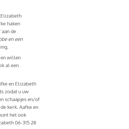
 Elizabeth
fke haken
f aan de
ibbe en een
ing.
 en willen
ok al een
afke en Elizabeth
ts zodat u uw
en schaapjes en/of
de kerk. Aafke en
kunt het ook
zabeth 06-315 28