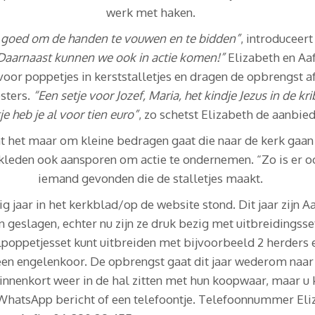
werk met haken.
jd goed om de handen te vouwen en te bidden”
, introduceert
Daarnaast kunnen we ook in actie komen!”
Elizabeth en Aa
 voor poppetjes in kerststalletjes en dragen de opbrengst a
sters.
“Een setje voor Jozef, Maria, het kindje Jezus in de kr
je heb je al voor tien euro”
, zo schetst Elizabeth de aanbied
t het maar om kleine bedragen gaat die naar de kerk gaan
kleden ook aansporen om actie te ondernemen. “Zo is er o
iemand gevonden die de stalletjes maakt.
ig jaar in het kerkblad/op de website stond. Dit jaar zijn A
 geslagen, echter nu zijn ze druk bezig met uitbreidingsse
lpoppetjesset kunt uitbreiden met bijvoorbeeld 2 herders 
 een engelenkoor. De opbrengst gaat dit jaar wederom naar 
innenkort weer in de hal zitten met hun koopwaar, maar u 
 WhatsApp bericht of een telefoontje. Telefoonnummer Eli