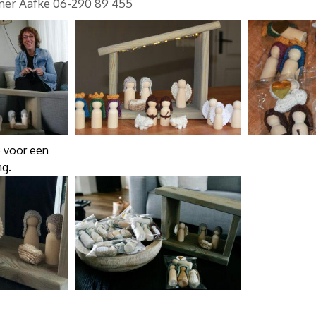
er Aafke 06-290 89 455
o voor een
ng.