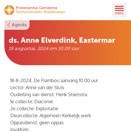
Skip
to
menu
content
Agenda
ds. Anne Elverdink, Eastermar
18 augustus, 2024 om 10.00
uur
18-8-2024, De Flambou aanvang 10.00 uur
Lector: Anne van der Sluis
Ouderling van dienst: Henk Stienstra
1e collecte: Diaconie
2e collecte: Exploitatie
Deurcollecte: Algemeen Kerkelijk werk
Oppasdienst: geen oppas
Joy4Kids: