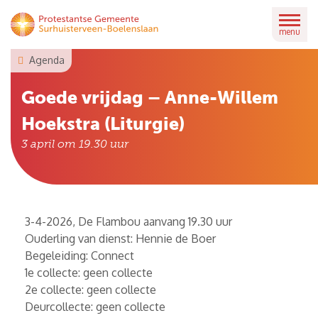
Skip
to
menu
content
Agenda
Goede vrijdag – Anne-Willem
Hoekstra (Liturgie)
3 april om 19.30
uur
3-4-2026, De Flambou aanvang 19.30 uur
Ouderling van dienst: Hennie de Boer
Begeleiding: Connect
1e collecte: geen collecte
2e collecte: geen collecte
Deurcollecte: geen collecte