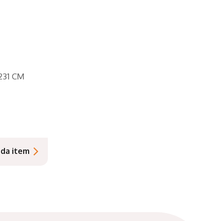
231 CM
nda item