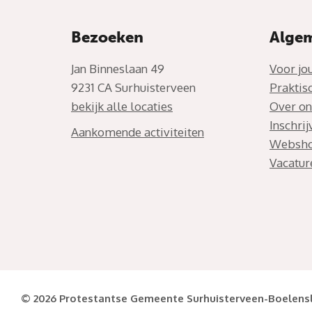
Bezoeken
Alge
Jan Binneslaan 49
Voor jo
9231 CA Surhuisterveen
Praktis
bekijk alle locaties
Over on
Inschri
Aankomende activiteiten
Websh
Vacatur
© 2026 Protestantse Gemeente Surhuisterveen-Boelens