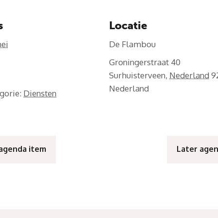
s
Locatie
ei
De Flambou
Groningerstraat 40
Surhuisterveen
,
Nederland
9
Nederland
gorie:
Diensten
 agenda item
Later age