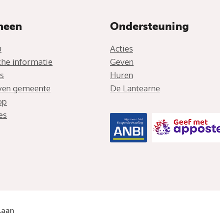
meen
Ondersteuning
u
Acties
che informatie
Geven
s
Huren
jven gemeente
De Lantearne
op
es
laan