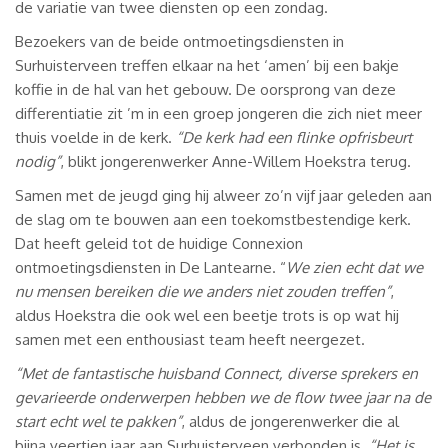
de variatie van twee diensten op een zondag.
Bezoekers van de beide ontmoetingsdiensten in
Surhuisterveen treffen elkaar na het ‘amen’ bij een bakje
koffie in de hal van het gebouw. De oorsprong van deze
differentiatie zit ’m in een groep jongeren die zich niet meer
thuis voelde in de kerk.
“De kerk had een flinke opfrisbeurt
nodig”
, blikt jongerenwerker Anne-Willem Hoekstra terug.
Samen met de jeugd ging hij alweer zo’n vijf jaar geleden aan
de slag om te bouwen aan een toekomstbestendige kerk.
Dat heeft geleid tot de huidige Connexion
ontmoetingsdiensten in De Lantearne. “
We zien echt dat we
nu mensen bereiken die we anders niet zouden treffen”
,
aldus Hoekstra die ook wel een beetje trots is op wat hij
samen met een enthousiast team heeft neergezet.
“Met de fantastische huisband Connect, diverse sprekers en
gevarieerde onderwerpen hebben we de flow twee jaar na de
start echt wel te pakken”
, aldus de jongerenwerker die al
bijna veertien jaar aan Surhuisterveen verbonden is.
“Het is