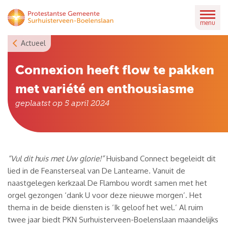
Skip
to
menu
content
Actueel
Connexion heeft flow te pakken
met variété en enthousiasme
geplaatst op
5 april 2024
“Vul dit huis met Uw glorie!”
Huisband Connect begeleidt dit
lied in de Feansterseal van De Lantearne. Vanuit de
naastgelegen kerkzaal De Flambou wordt samen met het
orgel gezongen ‘dank U voor deze nieuwe morgen’. Het
thema in de beide diensten is ‘Ik geloof het wel.’ Al ruim
twee jaar biedt PKN Surhuisterveen-Boelenslaan maandelijks