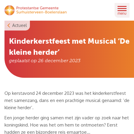
Skip
to
menu
content
Actueel
Kinderkerstfeest met Musical ‘De
kleine herder’
geplaatst op
26 december 2023
Op kerstavond 24 december 2023 was het kinderkerstfeest
met samenzang, dans en een prachtige musical genaamd: ‘de
kleine herder’.
Een jonge herder ging samen met zijn vader op zoek naar het
koningskind. Hoe was het om hem te ontmoeten? Eerst
hadden ze een bijzondere reis ernaartoe…