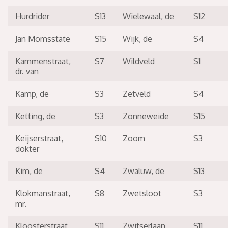
Hurdrider
S13
Wielewaal, de
S12
Jan Momsstate
S15
Wijk, de
S4
Kammenstraat,
S7
Wildveld
S1
dr. van
Kamp, de
S3
Zetveld
S4
Ketting, de
S3
Zonneweide
S15
Keijserstraat,
S10
Zoom
S3
dokter
Kim, de
S4
Zwaluw, de
S13
Klokmanstraat,
S8
Zwetsloot
S3
mr.
Kloosterstraat
S11
Zwitserlaan
S11