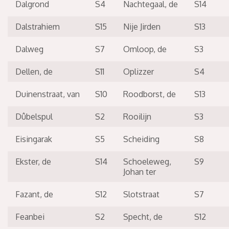
Dalgrond
S4
Nachtegaal, de
S14
Dalstrahiem
S15
Nije Jirden
S13
Dalweg
S7
Omloop, de
S3
Dellen, de
S11
Oplizzer
S4
Duinenstraat, van
S10
Roodborst, de
S13
Dûbelspul
S2
Rooilijn
S3
Eisingarak
S5
Scheiding
S8
Ekster, de
S14
Schoeleweg,
S9
Johan ter
Fazant, de
S12
Slotstraat
S7
Feanbei
S2
Specht, de
S12