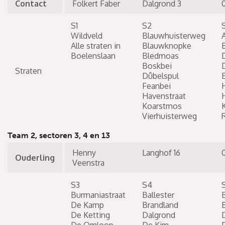
Contact
Folkert Faber
Dalgrond 3
S1
S2
Wildveld
Blauwhuisterweg
Alle straten in
Blauwknopke
Boelenslaan
Bledmoas
Boskbei
Straten
Dûbelspul
Feanbei
Havenstraat
Koarstmos
K
Vierhuisterweg
Team 2, sectoren 3, 4 en 13
Henny
Langhof 16
Ouderling
Veenstra
S3
S4
Burmaniastraat
Ballester
De Kamp
Brandland
De Ketting
Dalgrond