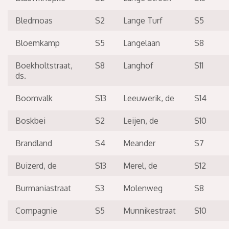
Bledmoas
S2
Lange Turf
S5
Bloemkamp
S5
Langelaan
S8
Boekholtstraat,
S8
Langhof
S11
ds.
Boomvalk
S13
Leeuwerik, de
S14
Boskbei
S2
Leijen, de
S10
Brandland
S4
Meander
S7
Buizerd, de
S13
Merel, de
S12
Burmaniastraat
S3
Molenweg
S8
Compagnie
S5
Munnikestraat
S10