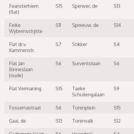
Feansterhiem
S15
Sperwer, de
S13
(flat)
Feike
S11
Spreeuw, de
S14
Wybrensstrjitte
Flat dr.v.
S7
Stikker
S4
Kammenstr.
Flat Jan
S6
Surventolaan
S6
Binneslaan
(oude)
Flat Vermaning
S15
Taeke
S9
Schuilengalaan
Fossemastraat
S6
Torenplein
S15
Gaai, de
S13
Torenvalk
S12