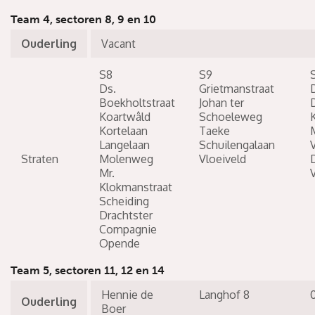
Team 4, sectoren 8, 9 en 10
Ouderling
Vacant
S8
S9
Ds.
Grietmanstraat
Boekholtstraat
Johan ter
D
Koartwâld
Schoeleweg
K
Kortelaan
Taeke
Langelaan
Schuilengalaan
Straten
Molenweg
Vloeiveld
Mr.
Klokmanstraat
Scheiding
Drachtster
Compagnie
Opende
Team 5, sectoren 11, 12 en 14
Hennie de
Langhof 8
Ouderling
Boer