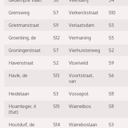
Gedempte Vaart
S6
Veenderij
S4
Grensweg
S7
Verkerckstraat
S10
Grietmanstraat
S9
Verlaatsdam
S5
Groenling, de
S12
Vermaning
S5
Groningerstraat
S7
Vierhuisterweg
S2
Havenstraat
S2
Vloeiveld
S9
Havik, de
S13
Voortstraat,
S6
van
Heidelaan
S3
Vossepol
S11
Hoarnleger, it
S15
Wamelbos
S11
(flat)
Houtduif, de
S14
Warreboslaan
S3