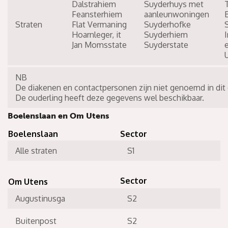
Dalstrahiem
Suyderhuys met
Feansterhiem
aanleunwoningen
B
Straten
Flat Vermaning
Suyderhofke
Hoarnleger, it
Suyderhiem
Jan Momsstate
Suyderstate
NB
De diakenen en contactpersonen zijn niet genoemd in dit 
De ouderling heeft deze gegevens wel beschikbaar.
Boelenslaan en Om Utens
Boelenslaan
Sector
Alle straten
S1
Sector
Om Utens
Augustinusga
S2
Buitenpost
S2