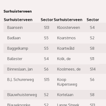
Surhuisterveen
Surhuisterveen
Sector
Surhuisterveen
Sector
Baansein
S13
Kloosterveen
S4
Badlaan
S5
Koarstmos
S2
Baggelkamp
S5
Koartwâld
S8
Ballester
S4
Kolk, de
S11
Binneslaan, Jan
S6
Koolmees, de
S14
B.J. Schurerweg
S15
Koop
S6
Kuipersweg
Blauwhuisterweg
S2
Kortelaan
S8
Blauwknopke
S2
Lange Streek
S13