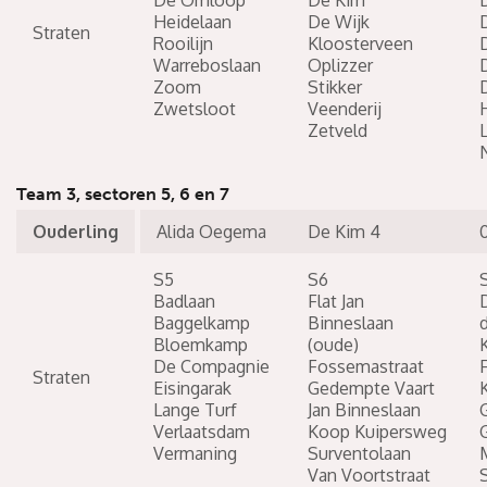
De Omloop
De Kim
Heidelaan
De Wijk
Straten
Rooilijn
Kloosterveen
Warreboslaan
Oplizzer
Zoom
Stikker
Zwetsloot
Veenderij
Zetveld
N
Team 3, sectoren 5, 6 en 7
Ouderling
Alida Oegema
De Kim 4
S5
S6
Badlaan
Flat Jan
Baggelkamp
Binneslaan
d
Bloemkamp
(oude)
De Compagnie
Fossemastraat
F
Straten
Eisingarak
Gedempte Vaart
Lange Turf
Jan Binneslaan
Verlaatsdam
Koop Kuipersweg
Vermaning
Surventolaan
Van Voortstraat