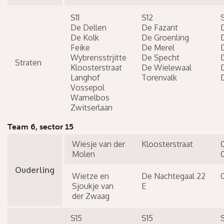
S11
S12
De Dellen
De Fazant
De Kolk
De Groenling
Feike
De Merel
Wybrensstrjitte
De Specht
Straten
Kloosterstraat
De Wielewaal
Langhof
Torenvalk
Vossepol
Wamelbos
Zwitserlaan
Team 6, sector 15
Wiesje van der
Kloosterstraat
Molen
Ouderling
Wietze en
De Nachtegaal 22
Sjoukje van
E
der Zwaag
S15
S15