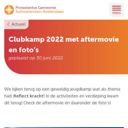
Skip
to
menu
content
Actueel
Clubkamp 2022 met aftermovie
en foto’s
geplaatst op
30 juni 2022
We kijken terug op een geweldig jeugdkamp wat als thema
had:
Reflect kracht!
In de activiteiten en verdieping kwam
dit terug! Check de aftermovie en daaronder de foto’s!