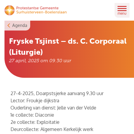
Skip
to
menu
content
Agenda
Fryske Tsjinst – ds. C. Corporaal
(Liturgie)
27 april, 2025 om 09.30
uur
27-4-2025, Doarpstsjerke aanvang 9.30 uur
Lector: Froukje dijkstra
Ouderling van dienst: Jelle van der Velde
1e collecte: Diaconie
2e collecte: Exploitatie
Deurcollecte: Algemeen Kerkelijk werk